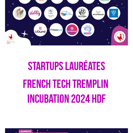
 startups lauréates 
French Tech tremplin 
incubation 2024 hdf