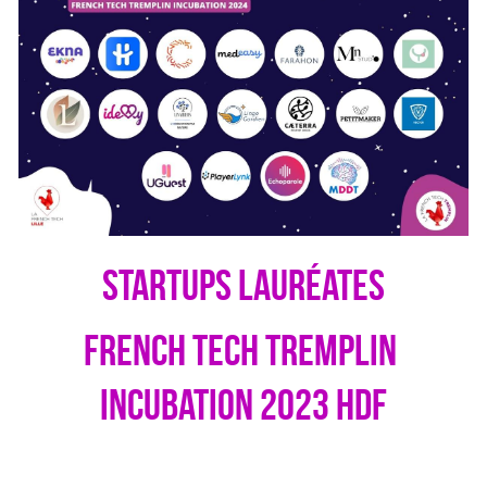
 startups lauréates 
French Tech tremplin 
incubation 2023 hdf