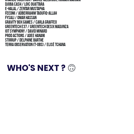
Djoba Cash / Loic OUATTARA
E-Halal / Zentar MUSTAPHA
FeedMi / Adberrahim TAOUFIQ-ALLAH
Fysali / Omar HASSAN
Gravity Box Games / Carla GRAFFEO
GreenTech E37 / Greentech Desix MADJINZA
IOT Symphony / David MINARD
Prod Actions / adee HANANI
STIRRUP / Delphine BARTHE
Terra Observation (T-Obs) / Elisé TCHANA
 WHO'S NEXT ? 
🙃