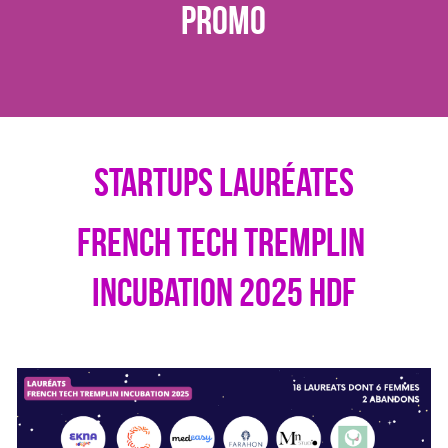
promo
 startups lauréates 
French Tech tremplin 
incubation 2025 hdf