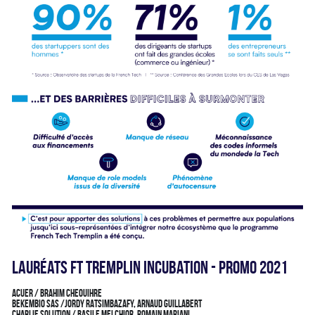
lauréats fT Tremplin Incubation - Promo 2021
Acuer / Brahim CHEOUIHRE
Bekembio SAS /Jordy RATSIMBAZAFY, Arnaud Guillabert
Charlie Solution / Basile MELCHIOR, Romain MARIANI