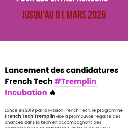
French Tech Visa
JUsqu'au 01 MARS 2026
Lancement des candidatures 
French Tech 
#Tremplin
Incubation
 🔥
Lancé en 2019 par la Mission French Tech, le programme 
French Tech Tremplin 
vise à promouvoir l’égalité des 
chances dans la tech en accompagnant des 